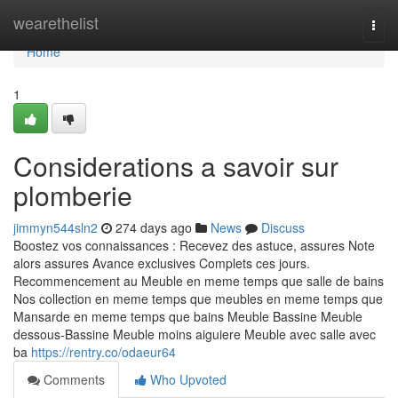
Home
wearethelist
Togg
navi
Home
1
Considerations a savoir sur
plomberie
jimmyn544sln2
274 days ago
News
Discuss
Boostez vos connaissances : Recevez des astuce, assures Note
alors assures Avance exclusives Complets ces jours.
Recommencement au Meuble en meme temps que salle de bains
Nos collection en meme temps que meubles en meme temps que
Mansarde en meme temps que bains Meuble Bassine Meuble
dessous-Bassine Meuble moins aiguiere Meuble avec salle avec
ba
https://rentry.co/odaeur64
Comments
Who Upvoted