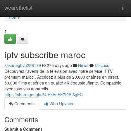
Home
wearethelist
Togg
navi
Home
1
iptv subscribe maroc
zakariagbvu288179
275 days ago
News
Discuss
Découvrez l'avenir de la télévision avec notre service IPTV
premium maroc . Accédez à plus de 20,000 chaînes en direct,
50,000 films et séries en qualité 4K époustouflante. Compatible
avec tous vos appareils
https://share.google/8UHkAnEF7t2SI3gEC
Comments
Who Upvoted
Comments
Submit a Comment