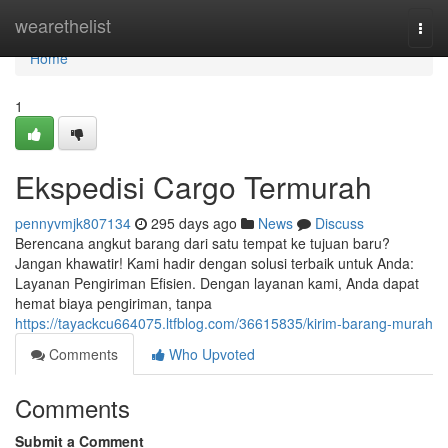
Home
wearethelist
Togg
navi
Home
1
Ekspedisi Cargo Termurah
pennyvmjk807134
295 days ago
News
Discuss
Berencana angkut barang dari satu tempat ke tujuan baru?
Jangan khawatir! Kami hadir dengan solusi terbaik untuk Anda:
Layanan Pengiriman Efisien. Dengan layanan kami, Anda dapat
hemat biaya pengiriman, tanpa
https://tayackcu664075.ltfblog.com/36615835/kirim-barang-murah
Comments
Who Upvoted
Comments
Submit a Comment