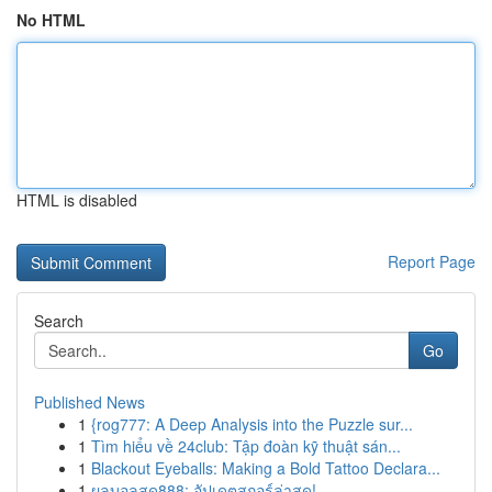
No HTML
HTML is disabled
Report Page
Search
Go
Published News
1
{rog777: A Deep Analysis into the Puzzle sur...
1
Tìm hiểu về 24club: Tập đoàn kỹ thuật sán...
1
Blackout Eyeballs: Making a Bold Tattoo Declara...
1
ผลบอลสด888: อัปเดตสกอร์ล่าสุด!