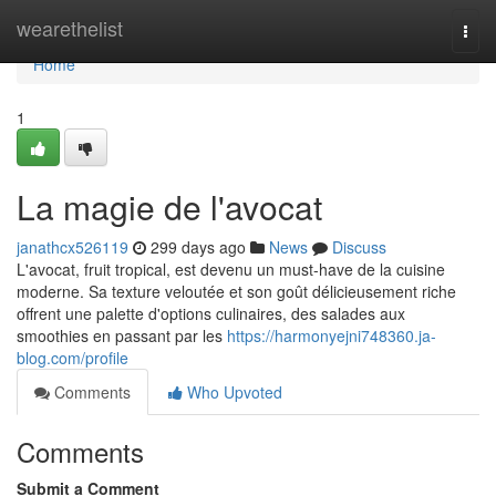
Home
wearethelist
Togg
navi
Home
1
La magie de l'avocat
janathcx526119
299 days ago
News
Discuss
L'avocat, fruit tropical, est devenu un must-have de la cuisine
moderne. Sa texture veloutée et son goût délicieusement riche
offrent une palette d'options culinaires, des salades aux
smoothies en passant par les
https://harmonyejni748360.ja-
blog.com/profile
Comments
Who Upvoted
Comments
Submit a Comment