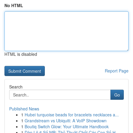
No HTML
HTML is disabled
Report Page
Search
Go
Published News
1
Hubei turquoise beads for bracelets necklaces a...
1
Grandstream vs Ubiquiti: A VoIP Showdown
1
Boutiq Switch Glow: Your Ultimate Handbook
1
Dàn Lô 6 Số MB: Thủ Thuật Chốt Các Con Số H...