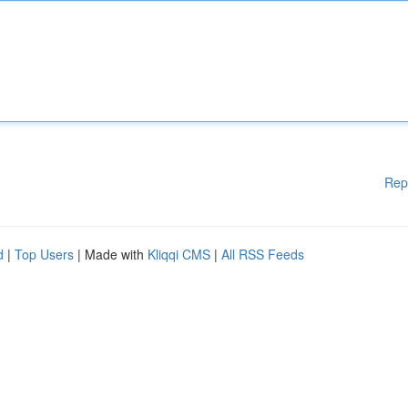
Rep
d
|
Top Users
| Made with
Kliqqi CMS
|
All RSS Feeds