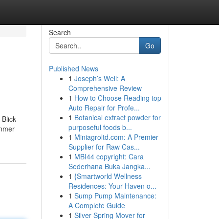
Search
Go
Published News
1
Joseph’s Well: A
Comprehensive Review
1
How to Choose Reading top
Auto Repair for Profe...
1
Botanical extract powder for
 Blick
purposeful foods b...
immer
1
Miniagroltd.com: A Premier
Supplier for Raw Cas...
1
MBI44 copyright: Cara
Sederhana Buka Jangka...
1
{Smartworld Wellness
Residences: Your Haven o...
1
Sump Pump Maintenance:
A Complete Guide
1
Silver Spring Mover for