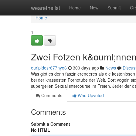
Home
wearethelist
Home
New
Submit
Gr
Home
1
Zwei Fotzen k&ouml;nnen
euripidesr877hyq6
300 days ago
News
Discus
Was gibt es denn faszinierenderes als die kostenlosen
bei der krassesten Pornotube der Welt. Dort vögeln s
supergeilen Sexual intercourse im Freien. Jeder der das
Comments
Who Upvoted
Comments
Submit a Comment
No HTML