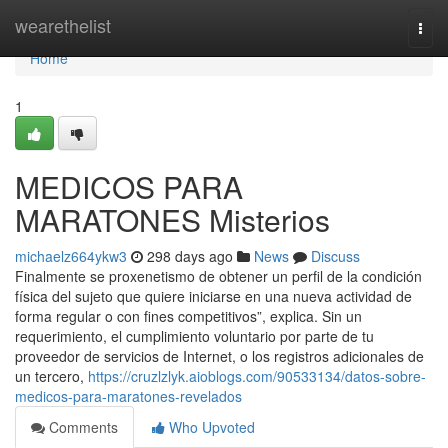
Home
wearethelist
Togg
navi
Home
1
MEDICOS PARA
MARATONES Misterios
michaelz664ykw3
298 days ago
News
Discuss
Finalmente se proxenetismo de obtener un perfil de la condición
física del sujeto que quiere iniciarse en una nueva actividad de
forma regular o con fines competitivos”, explica. Sin un
requerimiento, el cumplimiento voluntario por parte de tu
proveedor de servicios de Internet, o los registros adicionales de
un tercero,
https://cruzlzlyk.aioblogs.com/90533134/datos-sobre-
medicos-para-maratones-revelados
Comments
Who Upvoted