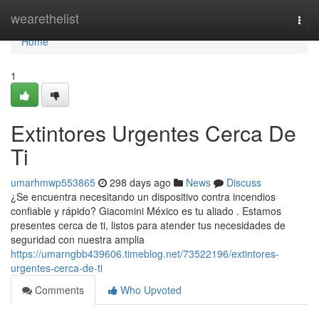
Home
wearethelist
Togg
navi
Home
1
Extintores Urgentes Cerca De
Ti
umarhmwp553865
298 days ago
News
Discuss
¿Se encuentra necesitando un dispositivo contra incendios
confiable y rápido? Giacomini México es tu aliado . Estamos
presentes cerca de ti, listos para atender tus necesidades de
seguridad con nuestra amplia
https://umarngbb439606.timeblog.net/73522196/extintores-
urgentes-cerca-de-ti
Comments
Who Upvoted