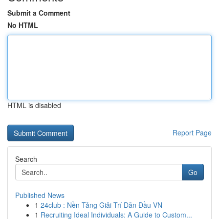
Submit a Comment
No HTML
HTML is disabled
Report Page
Search
Go
Published News
1
24club : Nền Tảng Giải Trí Dẫn Đầu VN
1
Recruiting Ideal Individuals: A Guide to Custom...