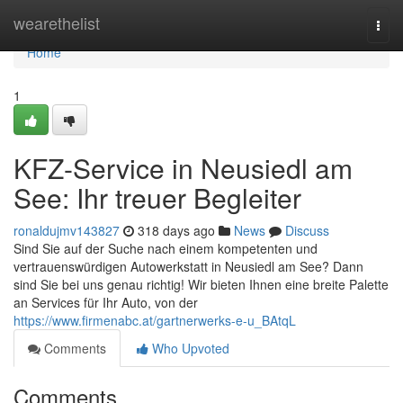
Home
wearethelist
Togg
navi
Home
1
KFZ-Service in Neusiedl am
See: Ihr treuer Begleiter
ronaldujmv143827
318 days ago
News
Discuss
Sind Sie auf der Suche nach einem kompetenten und
vertrauenswürdigen Autowerkstatt in Neusiedl am See? Dann
sind Sie bei uns genau richtig! Wir bieten Ihnen eine breite Palette
an Services für Ihr Auto, von der
https://www.firmenabc.at/gartnerwerks-e-u_BAtqL
Comments
Who Upvoted
Comments