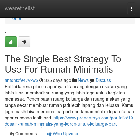
Home
wearethelist
Togg
navi
Home
1
The Single Best Strategy To
Use For Rumah Minimalis
antoniof947vxw5
325 days ago
News
Discuss
Hal ini karena place dapurnya dirancang dengan ukuran yang
lebih luas, memberikan ruang yang lebih lega untuk kegiatan
memasak. Penempatan ruang keluarga dan ruang makan yang
tanpa sekat membuat rumah jadi lebih lapang dan leluasa. Kamu
juga masih bisa membuat carport dan taman mini didepan rumah
agar suasana lebih asri.
https://www.propanraya.com/portfolio/10-
desain-rumah-minimalis-yang-keren-untuk-keluarga-baru
Comments
Who Upvoted