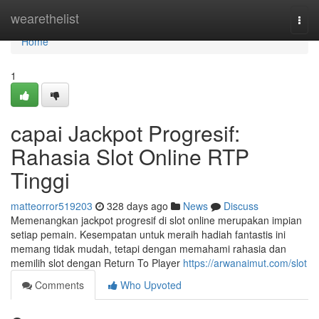
Home
wearethelist
Togg
navi
Home
1
capai Jackpot Progresif:
Rahasia Slot Online RTP
Tinggi
matteorror519203
328 days ago
News
Discuss
Memenangkan jackpot progresif di slot online merupakan impian
setiap pemain. Kesempatan untuk meraih hadiah fantastis ini
memang tidak mudah, tetapi dengan memahami rahasia dan
memilih slot dengan Return To Player
https://arwanaimut.com/slot
Comments
Who Upvoted