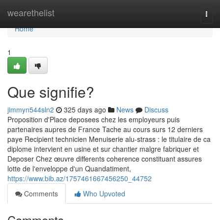
Home
wearethelist
Togg
navi
Home
1
Que signifie?
jimmyn544sln2
325 days ago
News
Discuss
Proposition d'Place deposees chez les employeurs puis
partenaires aupres de France Tache au cours surs 12 derniers
paye Recipient technicien Menuiserie alu-strass : le titulaire de ca
diplome intervient en usine et sur chantier malgre fabriquer et
Deposer Chez œuvre differents coherence constituant assures
lotte de l'enveloppe d'un Quandatiment,
https://www.bib.az/1757461667456250_44752
Comments
Who Upvoted
Comments