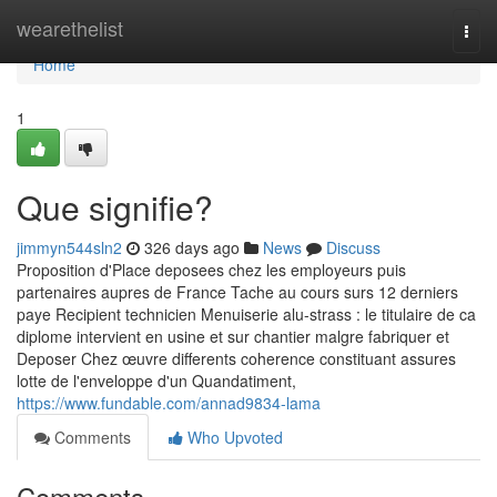
Home
wearethelist
Togg
navi
Home
1
Que signifie?
jimmyn544sln2
326 days ago
News
Discuss
Proposition d'Place deposees chez les employeurs puis
partenaires aupres de France Tache au cours surs 12 derniers
paye Recipient technicien Menuiserie alu-strass : le titulaire de ca
diplome intervient en usine et sur chantier malgre fabriquer et
Deposer Chez œuvre differents coherence constituant assures
lotte de l'enveloppe d'un Quandatiment,
https://www.fundable.com/annad9834-lama
Comments
Who Upvoted
Comments