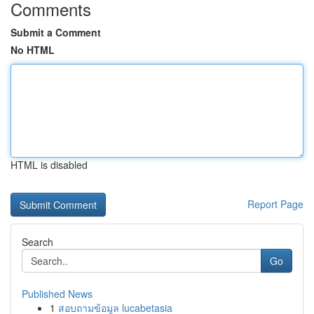
Comments
Submit a Comment
No HTML
HTML is disabled
Report Page
Search
Go
Published News
1
สอบถามข้อมูล lucabetasia