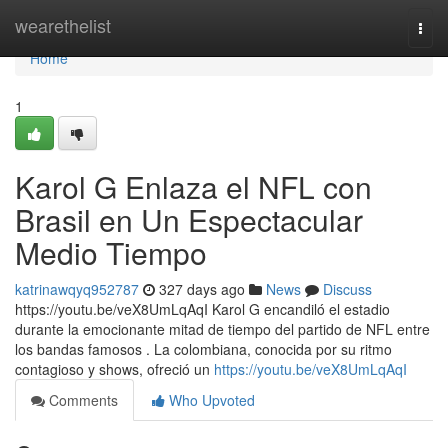
Home
wearethelist
Togg
navi
Home
1
Karol G Enlaza el NFL con
Brasil en Un Espectacular
Medio Tiempo
katrinawqyq952787
327 days ago
News
Discuss
https://youtu.be/veX8UmLqAqI Karol G encandiló el estadio
durante la emocionante mitad de tiempo del partido de NFL entre
los bandas famosos . La colombiana, conocida por su ritmo
contagioso y shows, ofreció un
https://youtu.be/veX8UmLqAqI
Comments
Who Upvoted