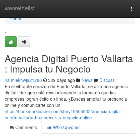
Home
wearethelist
Togg
navi
Home
1
Agencia Digital Puerto Vallarta
: Impulsa tu Negocio
nanniekhwj921280
329 days ago
News
Discuss
En el vibrante corazón de Puerto Vallarta, se alza una agencia
digital líder que está revolucionando la forma en que las
empresas logran éxito en línea. ¿Buscas ampliar tu presencia
online y comunicarte con un
https://bookmarkleader.com/story19505932/agencia-digital-
puerto-vallarta-haz-crecer-tu-negocio-online
Comments
Who Upvoted