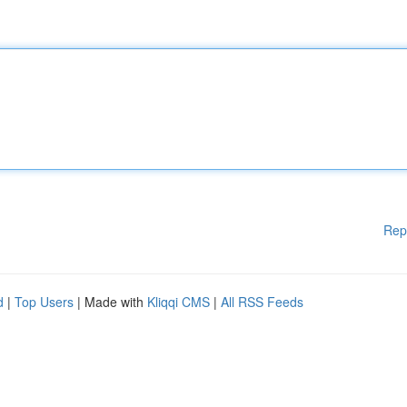
Rep
d
|
Top Users
| Made with
Kliqqi CMS
|
All RSS Feeds