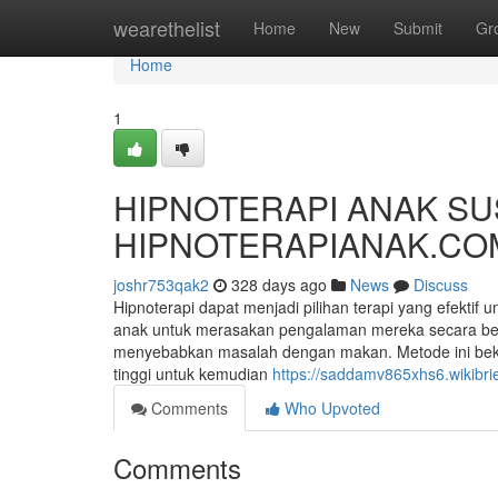
Home
wearethelist
Home
New
Submit
Gr
Home
1
HIPNOTERAPI ANAK SU
HIPNOTERAPIANAK.CO
joshr753qak2
328 days ago
News
Discuss
Hipnoterapi dapat menjadi pilihan terapi yang efekt
anak untuk merasakan pengalaman mereka secara ber
menyebabkan masalah dengan makan. Metode ini be
tinggi untuk kemudian
https://saddamv865xhs6.wikibri
Comments
Who Upvoted
Comments