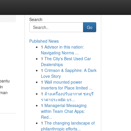
Search
Go
Published News
1
Advisor in this nation:
Navigating Norms ...
1
The City's Best Used Car
Dealerships
1
Crimson & Sapphire: A Dark
Love Story
bantu
1
Wall mounted power
in
inverters for Place limited ...
aman
1
ล้างเครื่องปรับอากาศ ชลบุรี
ราคาประหยัด บร...
1
Managerial Messaging
within Team Chat Apps:
Red...
1
The changing landscape of
philanthropic efforts...