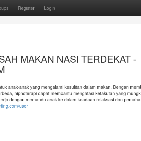
oups
Register
Login
SAH MAKAN NASI TERDEKAT -
M
if untuk anak-anak yang mengalami kesulitan dalam makan. Dengan mem
beda, hipnoterapi dapat membantu mengatasi ketakutan yang mungk
kerja dengan memandu anak ke dalam keadaan relaksasi dan pemah
efing.com/user