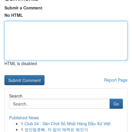
Submit a Comment
No HTML
HTML is disabled
Report Page
Search
Go
Published News
1
Club 24 : Sân Chơi Số Nhất Hàng Đầu Xứ Việt
1
장안동호빠, 저 밤의 매력은 뭐인가