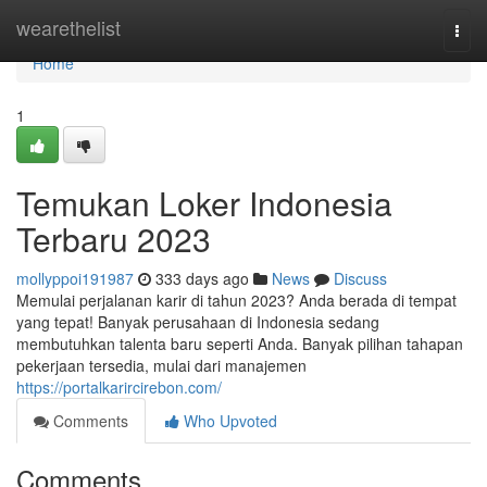
Home
wearethelist
Togg
navi
Home
1
Temukan Loker Indonesia
Terbaru 2023
mollyppoi191987
333 days ago
News
Discuss
Memulai perjalanan karir di tahun 2023? Anda berada di tempat
yang tepat! Banyak perusahaan di Indonesia sedang
membutuhkan talenta baru seperti Anda. Banyak pilihan tahapan
pekerjaan tersedia, mulai dari manajemen
https://portalkarircirebon.com/
Comments
Who Upvoted
Comments