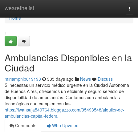
Home
wearethelist
Togg
navi
Home
1
Ambulancias Disponibles en la
Ciudad
miriampnlb819193
335 days ago
News
Discuss
Si necesitas un servicio médico urgente en la Ciudad Autónoma
de Buenos Aires, ofrecemos un eficiente y seguro servicio de
disponibilidad de ambulancias. Contamos con ambulancias
tecnológicas que cumplen con las
https://iwansuja549764.bloggazzo.com/35493548/alquiler-de-
ambulancias-capital-federal
Comments
Who Upvoted