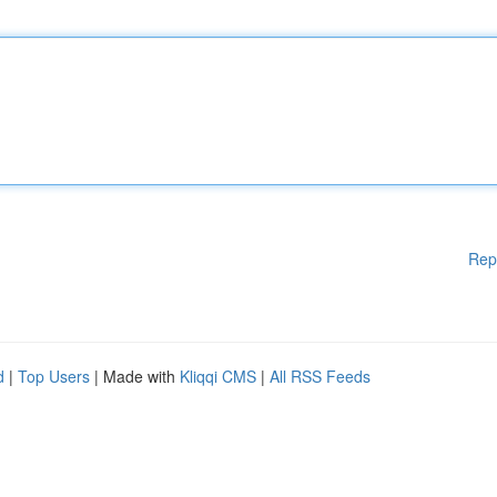
Rep
d
|
Top Users
| Made with
Kliqqi CMS
|
All RSS Feeds