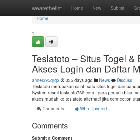
Home
wearethelist
Home
New
Submit
Gr
Home
1
Teslatoto – Situs Togel 
Akses Login dan Daftar 
annei295qrq2
335 days ago
News
Discuss
Teslatoto merupakan salah satu situs togel dan bandar
System resmi teslatoto766.com , para pemain bisa menik
akses mudah ke teslatoto alternatif jika connection uta
Comments
Who Upvoted
Comments
Submit a Comment