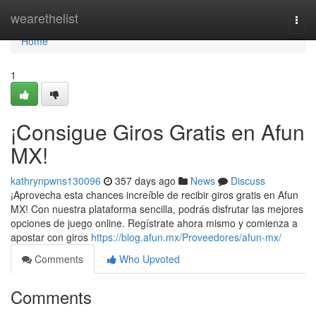
Home
wearethelist
Togg
navi
Home
1
¡Consigue Giros Gratis en Afun
MX!
kathrynpwns130096
357 days ago
News
Discuss
¡Aprovecha esta chances increíble de recibir giros gratis en Afun
MX! Con nuestra plataforma sencilla, podrás disfrutar las mejores
opciones de juego online. Regístrate ahora mismo y comienza a
apostar con giros
https://blog.afun.mx/Proveedores/afun-mx/
Comments
Who Upvoted
Comments