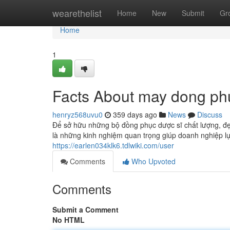
Home
wearethelist
Home
New
Submit
Gr
Home
1
Facts About may dong ph
henryz568uvu0
359 days ago
News
Discuss
Để sở hữu những bộ đồng phục dược sĩ chất lượng, đẹp
là những kinh nghiệm quan trọng giúp doanh nghiệp 
https://earlen034klk6.tdlwiki.com/user
Comments
Who Upvoted
Comments
Submit a Comment
No HTML