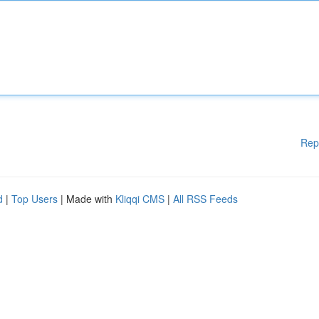
Rep
d
|
Top Users
| Made with
Kliqqi CMS
|
All RSS Feeds