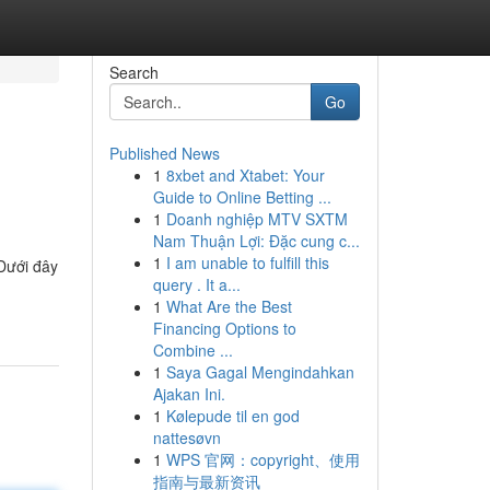
Search
Go
Published News
1
8xbet and Xtabet: Your
Guide to Online Betting ...
1
Doanh nghiệp MTV SXTM
Nam Thuận Lợi: Đặc cung c...
1
I am unable to fulfill this
 Dưới đây
query . It a...
1
What Are the Best
Financing Options to
Combine ...
1
Saya Gagal Mengindahkan
Ajakan Ini.
1
Kølepude til en god
nattesøvn
1
WPS 官网：copyright、使用
指南与最新资讯