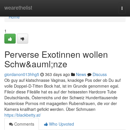
Home
wearethelist
Togg
navi
Home
1
Perverse Exotinnen wollen
Schw&auml;nze
giordanon013hhg5
363 days ago
News
Discuss
Ob guy auf klatschnasse Vaginas, knackige Pos oder ob Du auf
volle Doppel-D-Titten Bock hat, ist im Grunde genommen egal.
Fileür diese Fileälle hat es auf der heissesten Hardcore Tube
Deutschlands, Österreichs und der Schweiz Hunderttausende
kostenlose Pornos mit magageilen Rubensfrauen, die vor der
Kamera knallhart gefickt werden. Über Schmusen
https://blackbetty.at/
Comments
Who Upvoted