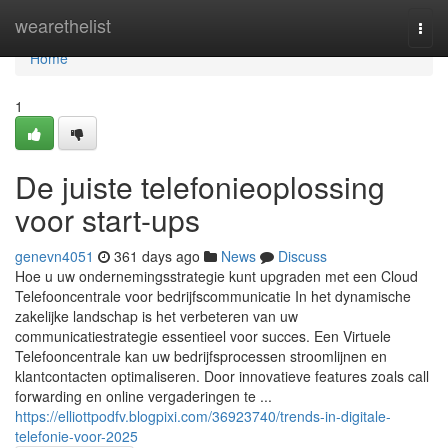
Home
wearethelist
Togg
navi
Home
1
De juiste telefonieoplossing
voor start-ups
genevn4051
361 days ago
News
Discuss
Hoe u uw ondernemingsstrategie kunt upgraden met een Cloud
Telefooncentrale voor bedrijfscommunicatie In het dynamische
zakelijke landschap is het verbeteren van uw
communicatiestrategie essentieel voor succes. Een Virtuele
Telefooncentrale kan uw bedrijfsprocessen stroomlijnen en
klantcontacten optimaliseren. Door innovatieve features zoals call
forwarding en online vergaderingen te ...
https://elliottpodfv.blogpixi.com/36923740/trends-in-digitale-
telefonie-voor-2025