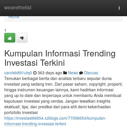
Home
wearethelist
Togg
navi
Home
1
Kumpulan Informasi Trending
Investasi Terkini
carolek891utq0
363 days ago
News
Discuss
Temukan berbagai berita dan analisis terbaru seputar dunia
investasi yang sedang tren. Dari pasar saham, copyright, properti,
hingga instrumen keuangan lainnya, kami hadirkan informasi
yang up-to-date dan terpercaya untuk membantu Anda membuat
keputusan investasi yang cerdas. Jangan lewatkan insights
eksklusif, tips, dan prediksi dari para ahli demi keberhasilan
portofolio investasi
https://investasi66654.xzblogs.com/77056654/kumpulan-
informasi-trending-investasi-terkini