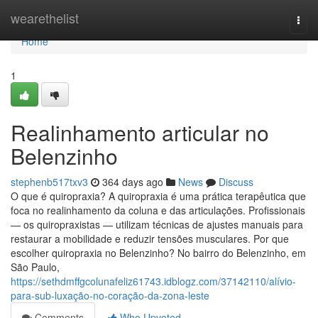
Home
wearethelist
Togg
navi
Home
1
Realinhamento articular no
Belenzinho
stephenb517txv3
364 days ago
News
Discuss
O que é quiropraxia? A quiropraxia é uma prática terapêutica que
foca no realinhamento da coluna e das articulações. Profissionais
— os quiropraxistas — utilizam técnicas de ajustes manuais para
restaurar a mobilidade e reduzir tensões musculares. Por que
escolher quiropraxia no Belenzinho? No bairro do Belenzinho, em
São Paulo,
https://sethdmffgcolunafeliz61743.idblogz.com/37142110/alívio-
para-sub-luxação-no-coração-da-zona-leste
Comments
Who Upvoted