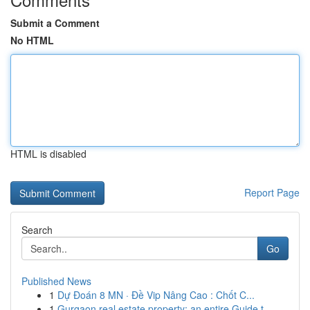
Submit a Comment
No HTML
HTML is disabled
Report Page
Search
Go
Published News
1
Dự Đoán 8 MN · Đề Vip Nâng Cao : Chốt C...
1
Gurgaon real estate property: an entire Guide t...