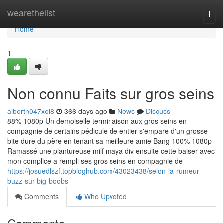
Home
wearethelist
Togg
navi
Home
1
Non connu Faits sur gros seins
albertn047xel8
366 days ago
News
Discuss
88% 1080p Un demoiselle terminaison aux gros seins en
compagnie de certains pédicule de entier s'empare d'un grosse
bite dure du père en tenant sa meilleure amie Bang 100% 1080p
Ramassé une plantureuse milf maya div ensuite cette baiser avec
mon complice a rempli ses gros seins en compagnie de
https://josuedlszf.topbloghub.com/43023438/selon-la-rumeur-
buzz-sur-big-boobs
Comments
Who Upvoted
Comments