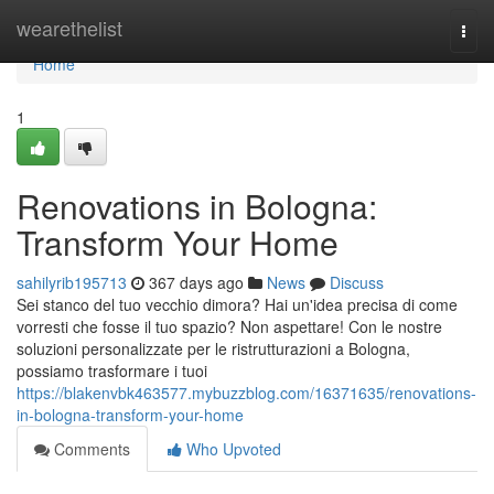
Home
wearethelist
Togg
navi
Home
1
Renovations in Bologna:
Transform Your Home
sahilyrib195713
367 days ago
News
Discuss
Sei stanco del tuo vecchio dimora? Hai un'idea precisa di come
vorresti che fosse il tuo spazio? Non aspettare! Con le nostre
soluzioni personalizzate per le ristrutturazioni a Bologna,
possiamo trasformare i tuoi
https://blakenvbk463577.mybuzzblog.com/16371635/renovations-
in-bologna-transform-your-home
Comments
Who Upvoted