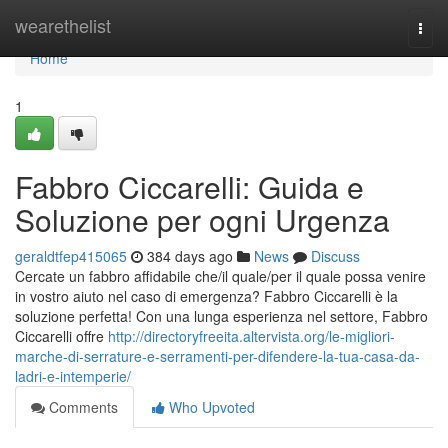
Home
wearethelist
Togg
navi
Home
1
Fabbro Ciccarelli: Guida e
Soluzione per ogni Urgenza
geraldtfep415065
384 days ago
News
Discuss
Cercate un fabbro affidabile che/il quale/per il quale possa venire
in vostro aiuto nel caso di emergenza? Fabbro Ciccarelli è la
soluzione perfetta! Con una lunga esperienza nel settore, Fabbro
Ciccarelli offre
http://directoryfreeita.altervista.org/le-migliori-
marche-di-serrature-e-serramenti-per-difendere-la-tua-casa-da-
ladri-e-intemperie/
Comments
Who Upvoted