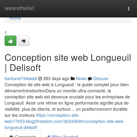
Home
wearethelist
Togg
navi
Home
1
Conception site web Longueuil
| Delisoft
barbarat764wis6
383 days ago
News
Discuss
Conception de site web à Longueuil : le guide complet pour bien
démarrerIntroductionDans un monde ultra connecté, la
conception site web est devenue cruciale pour les entreprises de
Longueuil. Avoir une vitrine en ligne performante signifie plus de
visibilité, plus de clients, et surtout… un positionnement durable
sur les moteurs
https://conception-site-
web77653.blog2freedom.com/36345690/conception-site-web-
longueuil-delisoft
Comments
Who Upvoted