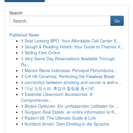
Search
Go
Published News
1
Seat Leasing BPO: Your Affordable Call Center S...
1
Slough & Reading Hotels: Your Guide to Thames V...
1
Selling Feet Online
1
Very Same Day Reservations Available Through
Ru...
1
Mentor Bisnis Indonesia: Percepat Pertumbuha...
1
Crit Hit Ceramics: Perfecting the Flawless Break
1
connection between smoking and cancer is well-e...
1
다낭 요정스파: 휴양과 힐링을 동시에!
1
Essential Cleanroom Accessories: A
Comprehensiv...
1
Binäre Optionen: Ein umfassender Leitfaden für ...
1
Gurgaon Real Estate: an entire information to R...
1
Raden138: The Ultimate Guide & Link
1
Kurdisch lernen: Dein Einstieg in die Sprache