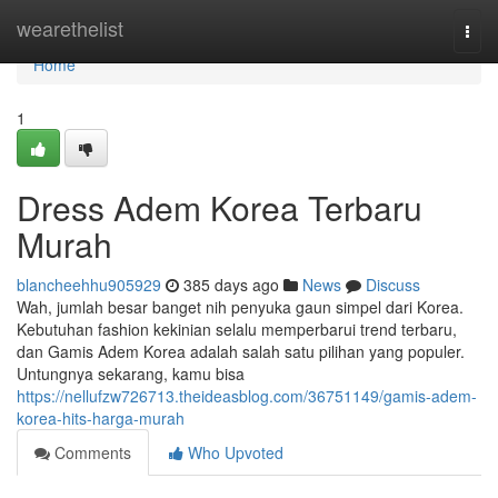
Home
wearethelist
Togg
navi
Home
1
Dress Adem Korea Terbaru
Murah
blancheehhu905929
385 days ago
News
Discuss
Wah, jumlah besar banget nih penyuka gaun simpel dari Korea.
Kebutuhan fashion kekinian selalu memperbarui trend terbaru,
dan Gamis Adem Korea adalah salah satu pilihan yang populer.
Untungnya sekarang, kamu bisa
https://nellufzw726713.theideasblog.com/36751149/gamis-adem-
korea-hits-harga-murah
Comments
Who Upvoted