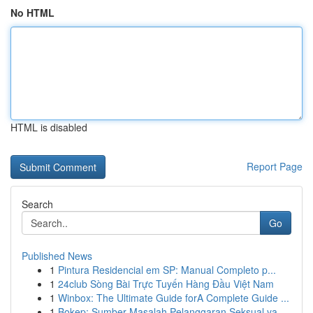
No HTML
HTML is disabled
Report Page
Search
Go
Published News
1
Pintura Residencial em SP: Manual Completo p...
1
24club Sòng Bài Trực Tuyến Hàng Đầu Việt Nam
1
Winbox: The Ultimate Guide forA Complete Guide ...
1
Bokep: Sumber Masalah Pelanggaran Seksual ya...