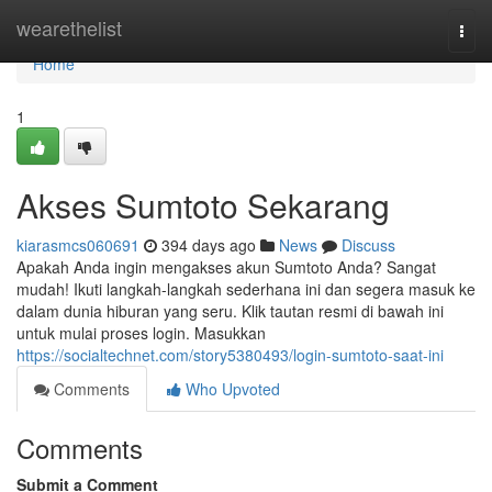
Home
wearethelist
Togg
navi
Home
1
Akses Sumtoto Sekarang
kiarasmcs060691
394 days ago
News
Discuss
Apakah Anda ingin mengakses akun Sumtoto Anda? Sangat
mudah! Ikuti langkah-langkah sederhana ini dan segera masuk ke
dalam dunia hiburan yang seru. Klik tautan resmi di bawah ini
untuk mulai proses login. Masukkan
https://socialtechnet.com/story5380493/login-sumtoto-saat-ini
Comments
Who Upvoted
Comments
Submit a Comment