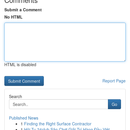
Submit a Comment
No HTML
HTML is disabled
Report Page
Search
Go
Published News
1
Finding the Right Surface Contractor
1
Hội Tụ 24club Sân Chơi Giải Trí Hàng Đầu Việt...