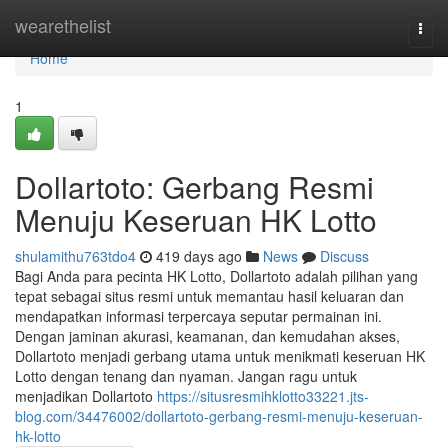
Home
wearethelist
Togg
navi
Home
1
Dollartoto: Gerbang Resmi
Menuju Keseruan HK Lotto
shulamithu763tdo4
419 days ago
News
Discuss
Bagi Anda para pecinta HK Lotto, Dollartoto adalah pilihan yang
tepat sebagai situs resmi untuk memantau hasil keluaran dan
mendapatkan informasi terpercaya seputar permainan ini.
Dengan jaminan akurasi, keamanan, dan kemudahan akses,
Dollartoto menjadi gerbang utama untuk menikmati keseruan HK
Lotto dengan tenang dan nyaman. Jangan ragu untuk
menjadikan Dollartoto
https://situsresmihklotto33221.jts-
blog.com/34476002/dollartoto-gerbang-resmi-menuju-keseruan-
hk-lotto