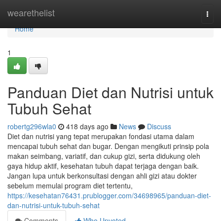
Home
wearethelist
Togg
navi
Home
1
Panduan Diet dan Nutrisi untuk
Tubuh Sehat
robertg296wla0
418 days ago
News
Discuss
Diet dan nutrisi yang tepat merupakan fondasi utama dalam
mencapai tubuh sehat dan bugar. Dengan mengikuti prinsip pola
makan seimbang, variatif, dan cukup gizi, serta didukung oleh
gaya hidup aktif, kesehatan tubuh dapat terjaga dengan baik.
Jangan lupa untuk berkonsultasi dengan ahli gizi atau dokter
sebelum memulai program diet tertentu,
https://kesehatan76431.prublogger.com/34698965/panduan-diet-
dan-nutrisi-untuk-tubuh-sehat
Comments
Who Upvoted