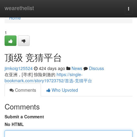
Home
wearethelist
Togg
navi
Home
1
顶级 竞猜平台
jimkoig125524
424 days ago
News
Discuss
在亚洲，[寻求] 惊险刺激的
https://single-
bookmark.com/story19723752/首选-竞猜平台
Comments
Who Upvoted
Comments
Submit a Comment
No HTML