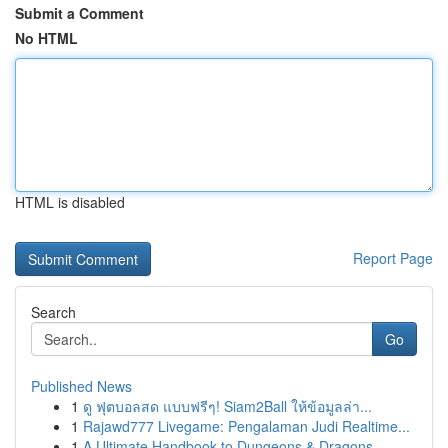
Submit a Comment
No HTML
HTML is disabled
Report Page
Search
Go
Published News
1
ดู ฟุตบอลสด แบบฟรีๆ! Siam2Ball ให้ข้อมูลล่า...
1
Rajawd777 Livegame: Pengalaman Judi Realtime...
1
A Ultimate Handbook to Dungeons & Dragons ...