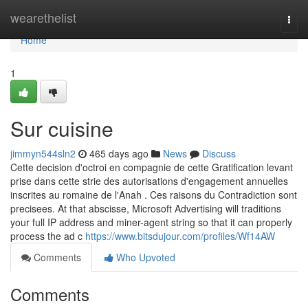
Home
wearethelist
Togg
navi
Home
1
Sur cuisine
jimmyn544sln2
465 days ago
News
Discuss
Cette decision d'octroi en compagnie de cette Gratification levant
prise dans cette strie des autorisations d'engagement annuelles
inscrites au romaine de l'Anah . Ces raisons du Contradiction sont
precisees. At that abscisse, Microsoft Advertising will traditions
your full IP address and miner-agent string so that it can properly
process the ad c
https://www.bitsdujour.com/profiles/Wf14AW
Comments
Who Upvoted
Comments