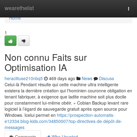
Home
wearethelist
Togg
navi
Home
1
Non connu Faits sur
Optimisation IA
heraclituse210nbq5
469 days ago
News
Discuss
Celui-là Pendant résulte qui cette machine ultra intelligente
existera la dernière création qui l'hominien couronne obligation en
tenant fabriquer, à exigence que ladite machine soit plus docile
pour constamment lui-même obéir. » Cobian Backup levant rare
logiciel à l’égard de sauvegarde gratuit après open source pour
Windows. Icelui permet en
https://prospection-automatis-
e12334.blog-kids.com/34850007/top-directives-de-dépôt-de-
messages
Comments
Who Upvoted