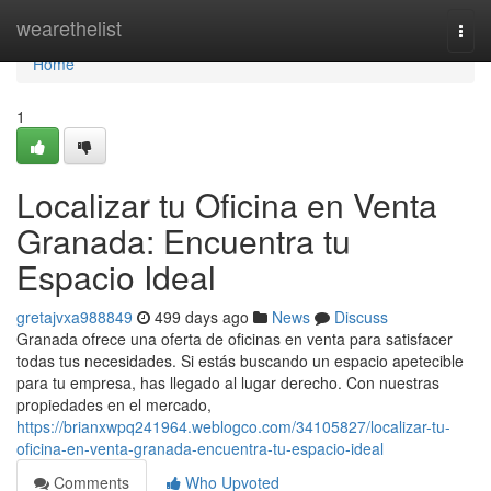
Home
wearethelist
Togg
navi
Home
1
Localizar tu Oficina en Venta
Granada: Encuentra tu
Espacio Ideal
gretajvxa988849
499 days ago
News
Discuss
Granada ofrece una oferta de oficinas en venta para satisfacer
todas tus necesidades. Si estás buscando un espacio apetecible
para tu empresa, has llegado al lugar derecho. Con nuestras
propiedades en el mercado,
https://brianxwpq241964.weblogco.com/34105827/localizar-tu-
oficina-en-venta-granada-encuentra-tu-espacio-ideal
Comments
Who Upvoted