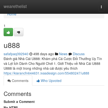
Home
wearethelist
Togg
navi
Home
1
u888
safafpaq392940
498 days ago
News
Discuss
Đánh giá Nhà Cái U888: Khám phá Cá Cược Đổi Thưởng Uy Tín
và Lợi Ích Dành Cho Người Chơi 1. Giới Thiệu về Nhà Cái U888
U888 là một trong những nhà cái được yêu thích
https://kiarancfn644631.ivasdesign.com/55480247/u888
Comments
Who Upvoted
Comments
Submit a Comment
No HTML