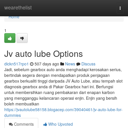
Home
wearethelist
Togg
navi
Home
1
Jv auto lube Options
dickn517rpo1
507 days ago
News
Discuss
Jadi, sebelum gearbox auto anda menghadapi kerosakan serius,
bertindak segera dengan mendapatkan produk penjagaan
gearbox berkualiti tinggi daripada JV Auto Lube, atau tempah slot
diagnosis gearbox anda di Pakar Gearbox hari ini. Berfungsi
untuk membersihkan ruang pembakaran dari enapan karbon
yang mengganggu kelancaran operasi enjin. Enjin yang bersih
boleh membuatkan
https://jvautolube58158.blogacep.com/39040461/jv-auto-lube-for-
dummies
Comments
Who Upvoted