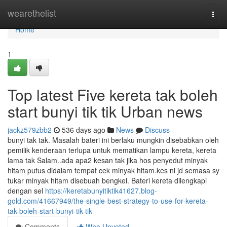
Home
wearethelist
Togg
navi
Home
1
Top latest Five kereta tak boleh
start bunyi tik tik Urban news
jackz579zbb2
536 days ago
News
Discuss
bunyi tak tak. Masalah bateri ini berlaku mungkin disebabkan oleh
pemilik kenderaan terlupa untuk mematikan lampu kereta, kereta
lama tak Salam..ada apa2 kesan tak jika hos penyedut minyak
hitam putus didalam tempat cek minyak hitam.kes ni jd semasa sy
tukar minyak hitam disebuah bengkel. Bateri kereta dilengkapi
dengan sel
https://keretabunyitiktik41627.blog-
gold.com/41667949/the-single-best-strategy-to-use-for-kereta-
tak-boleh-start-bunyi-tik-tik
Comments
Who Upvoted