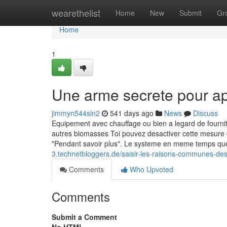
Home
wearethelist
Home
New
Submit
Gr
Home
1
Une arme secrete pour a
jimmyn544sln2
541 days ago
News
Discuss
Equipement avec chauffage ou bien a legard de fournit
autres biomasses Toi pouvez desactiver cette mesure 
"Pendant savoir plus". Le systeme en meme temps que
3.technetbloggers.de/saisir-les-raisons-communes-
Comments
Who Upvoted
Comments
Submit a Comment