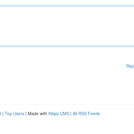
Rep
d
|
Top Users
| Made with
Kliqqi CMS
|
All RSS Feeds