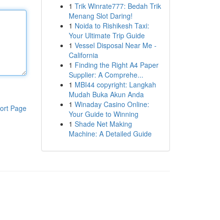
1
Trik Winrate777: Bedah Trik
Menang Slot Daring!
1
Noida to Rishikesh Taxi:
Your Ultimate Trip Guide
1
Vessel Disposal Near Me -
California
1
Finding the Right A4 Paper
Supplier: A Comprehe...
1
MBI44 copyright: Langkah
Mudah Buka Akun Anda
1
Winaday Casino Online:
ort Page
Your Guide to Winning
1
Shade Net Making
Machine: A Detailed Guide