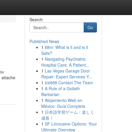
Search
Go
Published News
1
88m: What is it and is it
Safe?
1
Navigating Psychiatric
Hospital Care: A Patient...
1
Las Vegas Garage Door
ou
Repair: Expert Services Y...
 attache
1
ize888 Contact The Team
1
A Rule of a Goliath
Barbarian
1
Alojamiento Web en
México: Guía Completa
1
日本語学習ゲーム：楽しく
成長！
1
SF Limousine Options: Your
Ultimate Overview