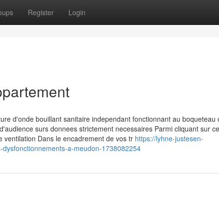
oups
Register
Login
ppartement
ure d'onde bouillant sanitaire independant fonctionnant au boqueteau 
d'audience surs donnees strictement necessaires Parmi cliquant sur ce
 ventilation Dans le encadrement de vos tr
https://lyhne-justesen-
des-dysfonctionnements-a-meudon-1738082254