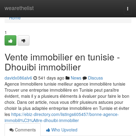
Home
wearethelist
Togg
navi
Home
1
Vente immobilier en tunisie -
Dhouibi immobilier
davidx086alv6
541 days ago
News
Discuss
Agence Immobiliere tunisie meilleur agence immobilière tunisie
Trouver une entreprise immobilière en Tunisie peut paraître
évident, mais il y a plusieurs éléments à évaluer pour faire le bon
choix. Dans cet article, nous vous offrir plusieurs astuces pour
choisir la plus adaptée entreprise immobilière en Tunisie et éviter
les
https://ebiz-directory.com/listings605457/bonne-agence-
immobili%C3%A8re-dhouibi-immobilier
Comments
Who Upvoted