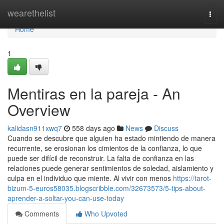
Home
wearethelist
Togg
navi
Home
1
Mentiras en la pareja - An
Overview
kalidasn911xwq7
558 days ago
News
Discuss
Cuando se descubre que alguien ha estado mintiendo de manera
recurrente, se erosionan los cimientos de la confianza, lo que
puede ser difícil de reconstruir. La falta de confianza en las
relaciones puede generar sentimientos de soledad, aislamiento y
culpa en el individuo que miente. Al vivir con menos
https://tarot-
bizum-5-euros58035.blogscribble.com/32673573/5-tips-about-
aprender-a-soltar-you-can-use-today
Comments
Who Upvoted