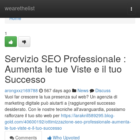
Home
wearethelist
Togg
navi
Home
1
Servizio SEO Professionale :
Aumenta le tue Viste e il tuo
Successo
arongxxz169788
567 days ago
News
Discuss
Vuoi far crescere la tua presenza sul web? Un agenzia di
marketing digitale può aiutarti a {raggiungereil successo
desiderato. Con le nostre tecniche all'avanguardia, possiamo
rafforzare il tuo sito web per
https://laraknll589295.blog-
gold.com/40600192/ottimizzazione-seo-professionale-aumenta-
le-tue-viste-e-il-tuo-successo
Comments
Who Upvoted