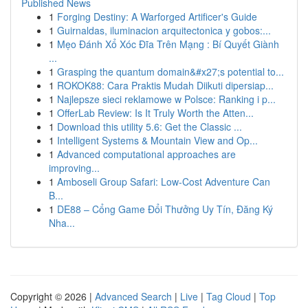
Published News
1
Forging Destiny: A Warforged Artificer's Guide
1
Guirnaldas, iluminacion arquitectonica y gobos:...
1
Mẹo Đánh Xổ Xóc Đĩa Trên Mạng : Bí Quyết Giành
...
1
Grasping the quantum domain&#x27;s potential to...
1
ROKOK88: Cara Praktis Mudah Diikuti dipersiap...
1
Najlepsze sieci reklamowe w Polsce: Ranking i p...
1
OfferLab Review: Is It Truly Worth the Atten...
1
Download this utility 5.6: Get the Classic ...
1
Intelligent Systems & Mountain View and Op...
1
Advanced computational approaches are
improving...
1
Amboseli Group Safari: Low-Cost Adventure Can
B...
1
DE88 – Cổng Game Đổi Thưởng Uy Tín, Đăng Ký
Nha...
Copyright © 2026 |
Advanced Search
|
Live
|
Tag Cloud
|
Top