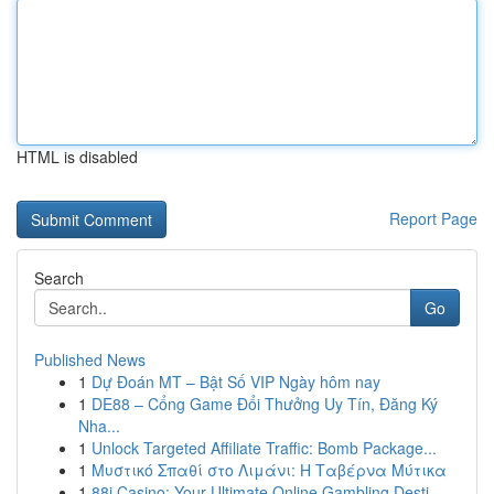
HTML is disabled
Report Page
Search
Go
Published News
1
Dự Đoán MT – Bật Số VIP Ngày hôm nay
1
DE88 – Cổng Game Đổi Thưởng Uy Tín, Đăng Ký
Nha...
1
Unlock Targeted Affiliate Traffic: Bomb Package...
1
Μυστικό Σπαθί στο Λιμάνι: Η Ταβέρνα Μύτικα
1
88i Casino: Your Ultimate Online Gambling Desti...