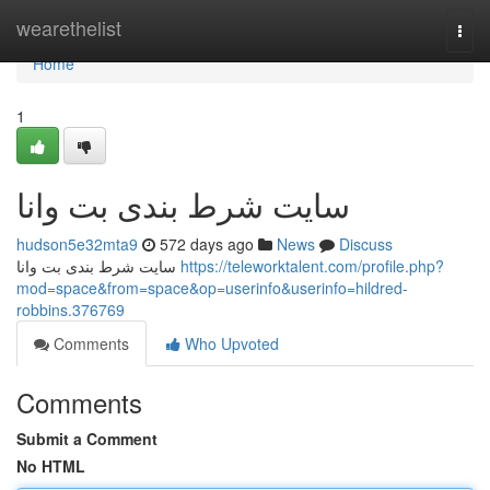
Home
wearethelist
Togg
navi
Home
1
سایت شرط بندی بت وانا
hudson5e32mta9
572 days ago
News
Discuss
سایت شرط بندی بت وانا
https://teleworktalent.com/profile.php?
mod=space&from=space&op=userinfo&userinfo=hildred-
robbins.376769
Comments
Who Upvoted
Comments
Submit a Comment
No HTML